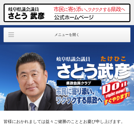
メニューを開く
プロフィール
目指す郷土の姿
議員活動報告
PROFILE
MY POLICY
REPORT
事務所アクセス
お問い合わせ
個人情報
ACCESS
INQUIRY
PRIVACY POLICY
皆様におかれましては益々ご健勝のこととお慶び申し上げます。