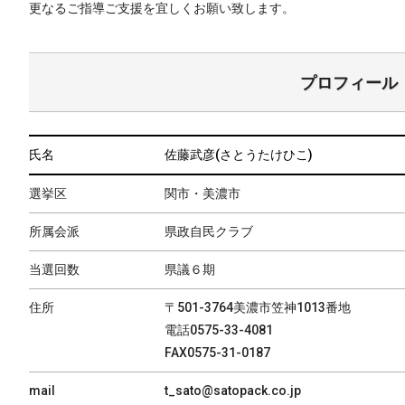
更なるご指導ご支援を宜しくお願い致します。
プロフィール
氏名
佐藤武彦(さとうたけひこ)
選挙区
関市・美濃市
所属会派
県政自民クラブ
当選回数
県議６期
住所
〒501-3764美濃市笠神1013番地
電話0575-33-4081
FAX0575-31-0187
mail
t_sato@satopack.co.jp