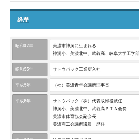
経歴
昭和32年
美濃市神洞に生まれる
神洞小、美濃北中、武義高、岐阜大学工学
昭和55年
サトウパック工業所入社
平成5年
（社）美濃青年会議所理事長
平成8年
サトウパック（株）代表取締役就任
神洞小、美濃北中、武義高ＰＴＡ会長
美濃市体育協会副会長
美濃商工会議所議員 歴任