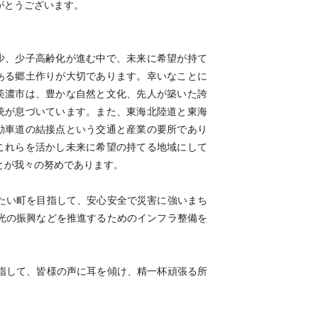
がとうございます。
少、少子高齢化が進む中で、未来に希望が持て
ある郷土作りが大切であります。幸いなことに
美濃市は、豊かな自然と文化、先人が築いた誇
統が息づいています。また、東海北陸道と東海
動車道の結接点という交通と産業の要所であり
これらを活かし未来に希望の持てる地域にして
とが我々の努めであります。
たい町を目指して、安心安全で災害に強いまち
光の振興などを推進するためのインフラ整備を
指して、皆様の声に耳を傾け、精一杯頑張る所